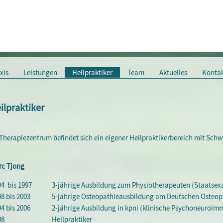
xis
Leistungen
Heilpraktiker
Team
Aktuelles
Konta
ilpraktiker
Therapiezentrum befindet sich ein eigener Heilpraktikerbereich mit Sc
c Tjong
94 bis 1997
3-jährige Ausbildung zum Physiotherapeuten (Staatse
8 bis 2003
5-jährige Osteopathieausbildung am Deutschen Osteop
4 bis 2006
2-jährige Ausbildung in kpni (klinische Psychoneuroim
08
Heilpraktiker