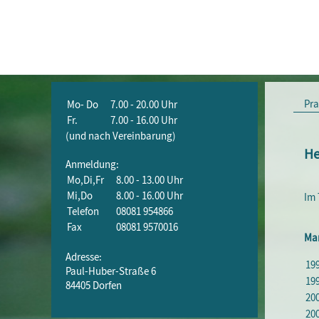
Pra
Mo- Do
7.00 - 20.00 Uhr
Fr.
7.00 - 16.00 Uhr
(und nach Vereinbarung)
He
Anmeldung:
Mo,Di,Fr
8.00 - 13.00 Uhr
Mi,Do
8.00 - 16.00 Uhr
Im 
Telefon
08081 954866
Fax
08081 9570016
Mar
Adresse:
19
Paul-Huber-Straße 6
199
84405 Dorfen
200
20