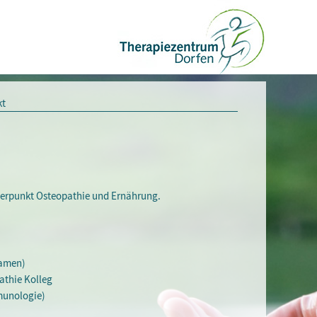
kt
hwerpunkt Osteopathie und Ernährung.
xamen)
athie Kolleg
munologie)