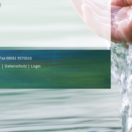
)
| Fax 08081 9570016
m
Datenschutz
Login